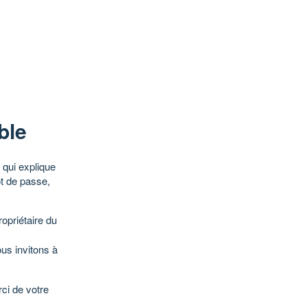
ble
qui explique
ot de passe,
opriétaire du
ous invitons à
ci de votre