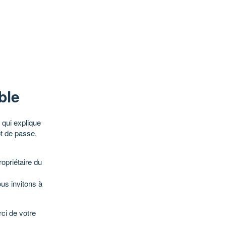
ble
qui explique
ot de passe,
opriétaire du
ous invitons à
ci de votre