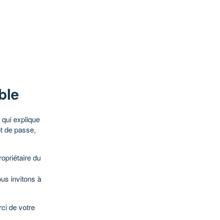
ble
qui explique
ot de passe,
opriétaire du
ous invitons à
ci de votre