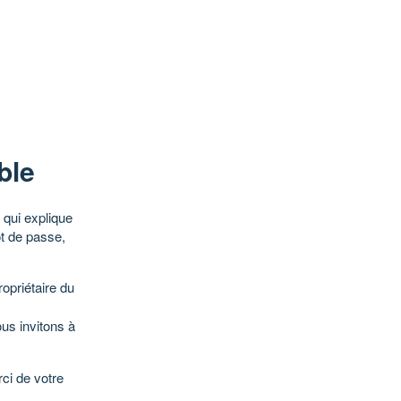
ble
qui explique
ot de passe,
opriétaire du
ous invitons à
ci de votre