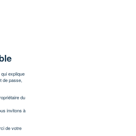
ble
qui explique
ot de passe,
opriétaire du
ous invitons à
ci de votre