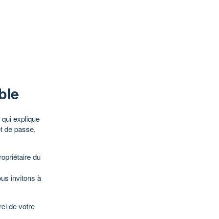
ble
qui explique
ot de passe,
opriétaire du
ous invitons à
ci de votre