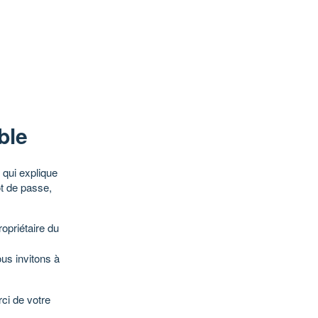
ble
qui explique
ot de passe,
opriétaire du
ous invitons à
ci de votre