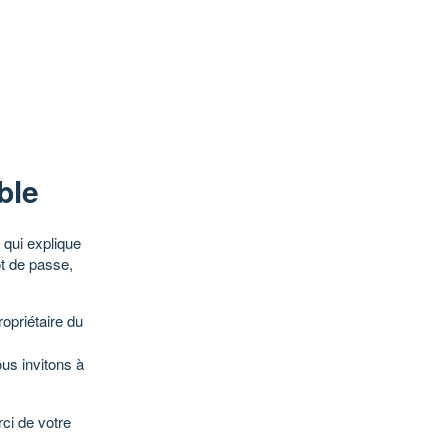
ble
qui explique
ot de passe,
opriétaire du
ous invitons à
ci de votre