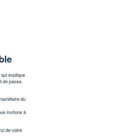
ble
qui explique
ot de passe,
opriétaire du
ous invitons à
ci de votre