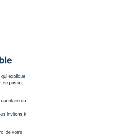
ble
qui explique
ot de passe,
opriétaire du
ous invitons à
ci de votre