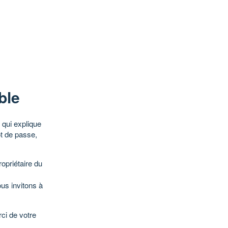
ble
qui explique
ot de passe,
opriétaire du
ous invitons à
ci de votre