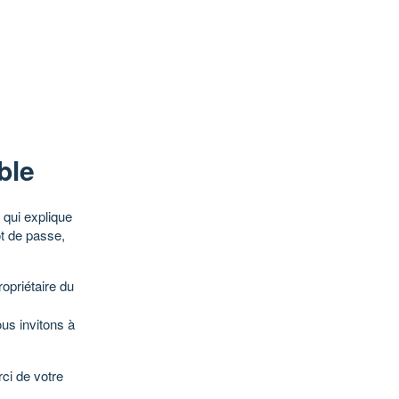
ble
qui explique
ot de passe,
opriétaire du
ous invitons à
ci de votre