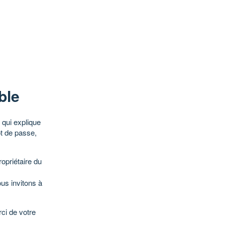
ble
qui explique
ot de passe,
opriétaire du
ous invitons à
ci de votre