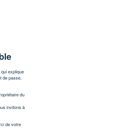
ble
qui explique
ot de passe,
opriétaire du
ous invitons à
ci de votre