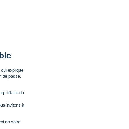
ble
qui explique
ot de passe,
opriétaire du
ous invitons à
ci de votre