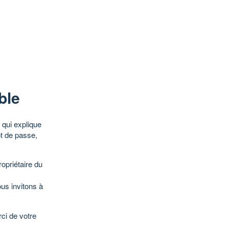
ble
qui explique
ot de passe,
opriétaire du
ous invitons à
ci de votre