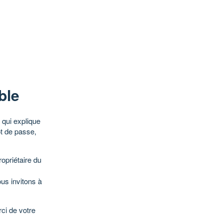
ble
qui explique
ot de passe,
opriétaire du
ous invitons à
ci de votre