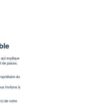
ble
qui explique
ot de passe,
opriétaire du
ous invitons à
ci de votre