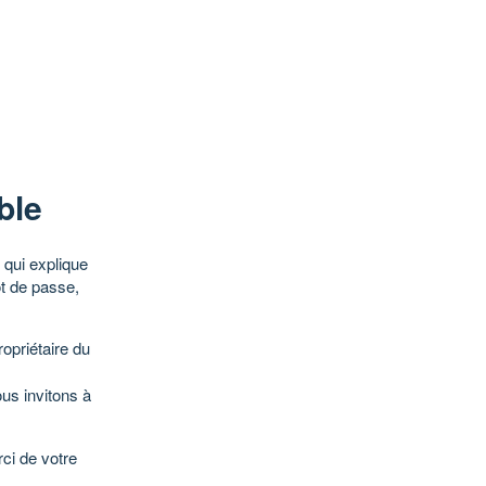
ble
qui explique
ot de passe,
opriétaire du
ous invitons à
ci de votre