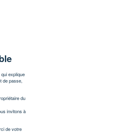
ble
qui explique
ot de passe,
opriétaire du
ous invitons à
ci de votre