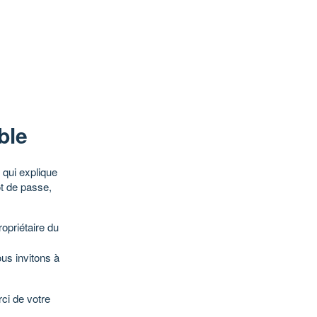
ble
qui explique
ot de passe,
opriétaire du
ous invitons à
ci de votre