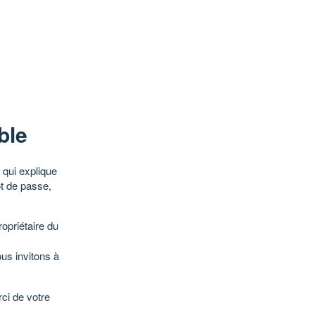
ble
qui explique
ot de passe,
opriétaire du
ous invitons à
ci de votre