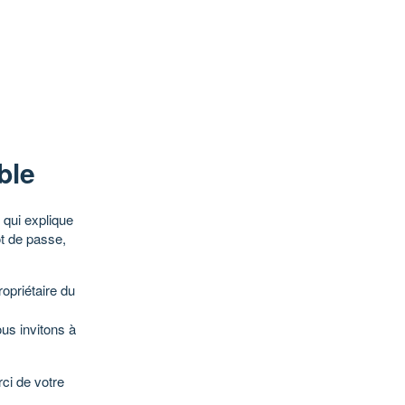
ble
qui explique
ot de passe,
opriétaire du
ous invitons à
ci de votre