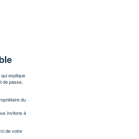
ble
qui explique
ot de passe,
opriétaire du
ous invitons à
ci de votre