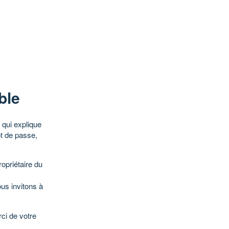
ble
qui explique
ot de passe,
opriétaire du
ous invitons à
ci de votre