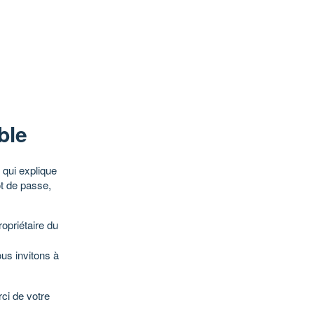
ble
qui explique
ot de passe,
opriétaire du
ous invitons à
ci de votre