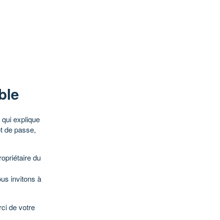
ble
qui explique
ot de passe,
opriétaire du
ous invitons à
ci de votre