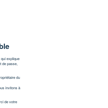
ble
qui explique
ot de passe,
opriétaire du
ous invitons à
ci de votre