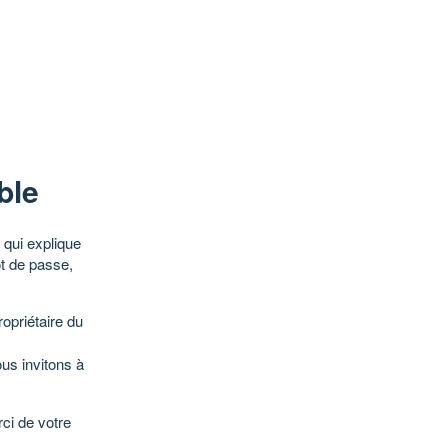
ble
qui explique
ot de passe,
opriétaire du
ous invitons à
ci de votre