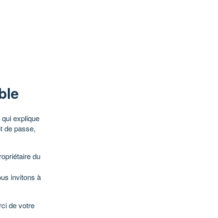
ble
qui explique
ot de passe,
opriétaire du
ous invitons à
ci de votre