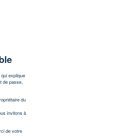
ble
qui explique
ot de passe,
opriétaire du
ous invitons à
ci de votre