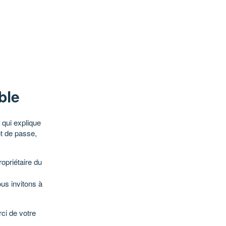
ble
qui explique
ot de passe,
opriétaire du
ous invitons à
ci de votre