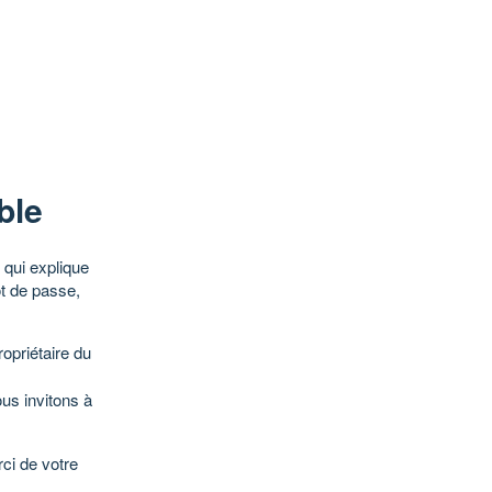
ble
qui explique
ot de passe,
opriétaire du
ous invitons à
ci de votre