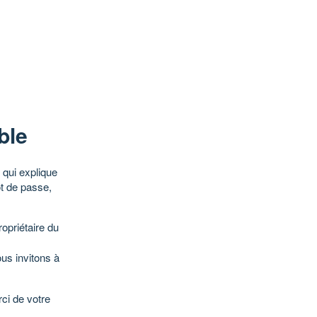
ble
qui explique
ot de passe,
opriétaire du
ous invitons à
ci de votre